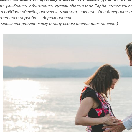
енней итальянской парой — Джованни и Сильвией. Да еще и в та
 улыбались, обнимались, гуляли вдоль озера Гарда, смеялись 
 в подборе одежды, причесок, макияжа, локаций. Они доверились 
репетного периода — беременности.
 месяц как радует маму и папу своим появлением на свет)