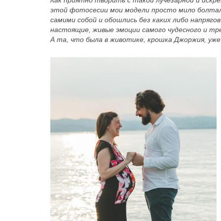
Как приятно творить с такой лучезарной и искр
этой фотосесии мои модели просто мило болтали,
самими собой и обошлись без каких либо напрягов
настоящие, живые эмоции самого чудесного и т
А та, что была в животике, крошка Джоржия, уже