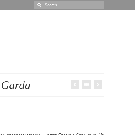
Search
for:
i Garda