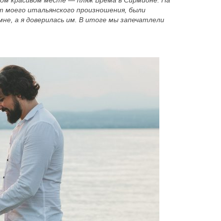
ком красивом месте — пляж Брема в Сирмионе. На
от моего итальянского произношения, были
мне, а я доверилась им. В итоге мы запечатлели